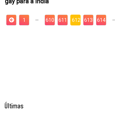
gay para a Índia
…
1
610
611
612
613
614
Últimas