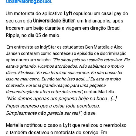
Observatoriog.bol.uol.
Um motorista do aplicativo
Lyft
expulsou um casal gay do
seu carro da
Universidade Butler
, em Indianápolis, após
trocarem um beijo durante a viagem em direção Broad
Ripple, no dia 05 de maio.
Em entrevista ao IndyStar os estudantes Ben Martella e Alec
Jansen contaram como aconteceu o episódio de discriminação
após darem um selinho.
“Ele olhou pelo seu espelho retrovisor. Ele
estava gritando. Ficamos atordoados. Não sabíamos o motivo
disso. Ele disse: ‘Eu vou terminar sua carona. Eu não posso ter
isso no meu carro. Eu não tenho isso aqui. …’ Eu estava muito
chateado. Foi uma grande reação para uma pequena
demonstração de afeto entre dois caras”
, contou Martella.
“Nós demos apenas um pequeno beijo na boca . […]
Fiquei surpreso que a coisa toda aconteceu.
Simplesmente não parecia ser real”,
disse.
Martella notificou o caso a Lyft que realizou o reembolso
e também desativou o motorista do serviço. Em