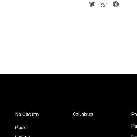
No Circuito
Colunistas
Pr
Pa
Música