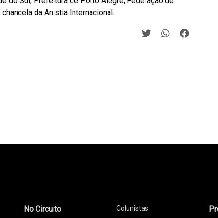
de do Sul, Prefeitura de Porto Alegre, Federação de
chancela da Anistia Internacional.
No Circuito
Colunistas
Pr