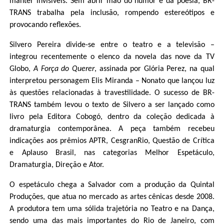
manter invisíveis. Sem abrir mão do humor e da poesia, BR-
TRANS trabalha pela inclusão, rompendo estereótipos e
provocando reflexões.
Silvero Pereira divide-se entre o teatro e a televisão –
integrou recentemente o elenco da novela das nove da TV
Globo,
A Força do Querer
, assinada por Glória Perez, na qual
interpretou personagem Elis Miranda – Nonato que lançou luz
às questões relacionadas à travestilidade. O sucesso de BR-
TRANS também levou o texto de Silvero a ser lançado como
livro pela Editora Cobogó, dentro da coleção dedicada à
dramaturgia contemporânea. A peça também recebeu
indicações aos prêmios APTR, CesgranRio, Questão de Crítica
e Aplauso Brasil, nas categorias Melhor Espetáculo,
Dramaturgia, Direção e Ator.
O espetáculo chega a Salvador com a produção da Quintal
Produções, que atua no mercado as artes cênicas desde 2008.
A produtora tem uma sólida trajetória no Teatro e na Dança,
sendo uma das mais importantes do Rio de Janeiro, com