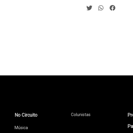
No Circuito
Colunistas
Pr
Pa
Música