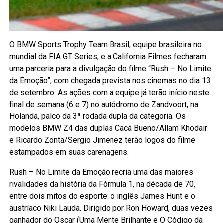
O BMW Sports Trophy Team Brasil, equipe brasileira no
mundial da FIA GT Series, e a California Filmes fecharam
uma parceria para a divulgação do filme “Rush – No Limite
da Emoção”, com chegada prevista nos cinemas no dia 13
de setembro. As ações com a equipe já terão início neste
final de semana (6 e 7) no autódromo de Zandvoort, na
Holanda, palco da 3ª rodada dupla da categoria. Os
modelos BMW Z4 das duplas Cacá Bueno/Allam Khodair
e Ricardo Zonta/Sergio Jimenez terão logos do filme
estampados em suas carenagens.
Rush – No Limite da Emoção recria uma das maiores
rivalidades da história da Fórmula 1, na década de 70,
entre dois mitos do esporte: o inglês James Hunt e o
austríaco Niki Lauda. Dirigido por Ron Howard, duas vezes
ganhador do Oscar (Uma Mente Brilhante e O Código da