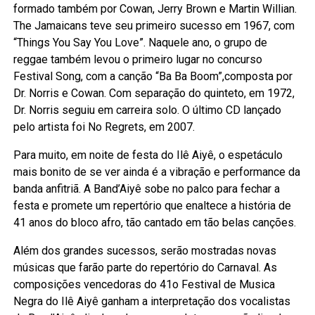
formado também por Cowan, Jerry Brown e Martin Willian.
The Jamaicans teve seu primeiro sucesso em 1967, com
“Things You Say You Love”. Naquele ano, o grupo de
reggae também levou o primeiro lugar no concurso
Festival Song, com a canção “Ba Ba Boom”,composta por
Dr. Norris e Cowan. Com separação do quinteto, em 1972,
Dr. Norris seguiu em carreira solo. O último CD lançado
pelo artista foi No Regrets, em 2007.
Para muito, em noite de festa do Ilê Aiyê, o espetáculo
mais bonito de se ver ainda é a vibração e performance da
banda anfitriã. A Band’Aiyê sobe no palco para fechar a
festa e promete um repertório que enaltece a história de
41 anos do bloco afro, tão cantado em tão belas canções.
Além dos grandes sucessos, serão mostradas novas
músicas que farão parte do repertório do Carnaval. As
composições vencedoras do 41o Festival de Musica
Negra do Ilê Aiyê ganham a interpretação dos vocalistas