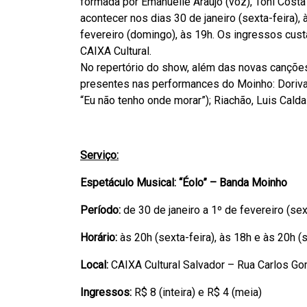
formada por Emanuelle Araújo (voz), Toni Costa
acontecer nos dias 30 de janeiro (sexta-feira), 
fevereiro (domingo), às 19h. Os ingressos cust
CAIXA Cultural.
No repertório do show, além das novas cançõe
presentes nas performances do Moinho: Dorival
“Eu não tenho onde morar”); Riachão, Luis Caldas
Serviço:
Espetáculo Musical: “Éolo” – Banda Moinho
Período:
de 30 de janeiro a 1º de fevereiro (se
Horário:
às 20h (sexta-feira), às 18h e às 20h 
Local:
CAIXA Cultural Salvador – Rua Carlos Go
Ingressos:
R$ 8 (inteira) e R$ 4 (meia)