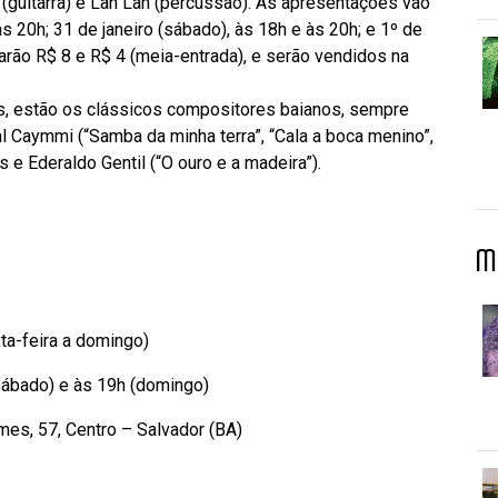
 (guitarra) e Lan Lan (percussão). As apresentações vão
às 20h; 31 de janeiro (sábado), às 18h e às 20h; e 1º de
arão R$ 8 e R$ 4 (meia-entrada), e serão vendidos na
s, estão os clássicos compositores baianos, sempre
 Caymmi (“Samba da minha terra”, “Cala a boca menino”,
 e Ederaldo Gentil (“O ouro e a madeira”).
M
xta-feira a domingo)
(sábado) e às 19h (domingo)
mes, 57, Centro – Salvador (BA)