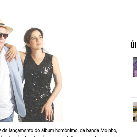
Ú
ow de lançamento do álbum homônimo, da banda Moinho,