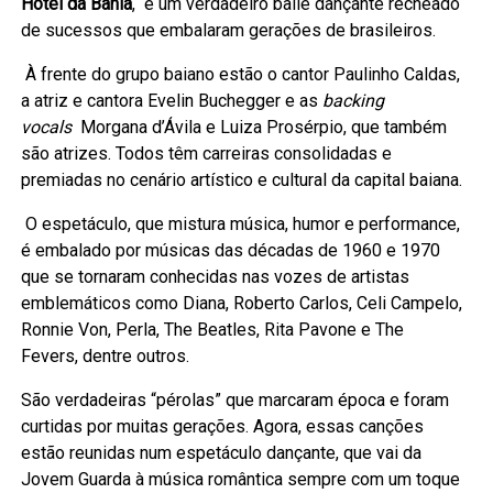
Hotel da Bahia
, é um verdadeiro baile dançante recheado
de sucessos que embalaram gerações de brasileiros.
À frente do grupo baiano estão o cantor Paulinho Caldas,
a atriz e cantora Evelin Buchegger e as
backing
vocals
Morgana d’Ávila e Luiza Prosérpio, que também
são atrizes. Todos têm carreiras consolidadas e
premiadas no cenário artístico e cultural da capital baiana.
O espetáculo, que mistura música, humor e performance,
é embalado por músicas das décadas de 1960 e 1970
que se tornaram conhecidas nas vozes de artistas
emblemáticos como Diana, Roberto Carlos, Celi Campelo,
Ronnie Von, Perla, The Beatles, Rita Pavone e The
Fevers, dentre outros.
São verdadeiras “pérolas” que marcaram época e foram
curtidas por muitas gerações. Agora, essas canções
estão reunidas num espetáculo dançante, que vai da
Jovem Guarda à música romântica sempre com um toque