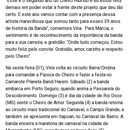
“Esse é o segundo ano do Cheiro Híbrido e eu estou feliz
demais em poder estar à frente deste projeto que deu tão
certo. E este ano vamos contar com a presença dessa
artista maravilhosa que somou tanto para esses 39 anos
de história da Banda”, comemora Vina. Para Márcia, o
sentimento é de reconhecimento da importância da banda
para a sua carreira, e gratidão: “Onde tudo começou. Estou
muito feliz pelo convite. Gratidão, amor, carinho e respeito
pelo Cheiro”.
Na sexta-feira (01), Vina volta ao circuito Barra/Ondina
para comandar a Pipoca do Cheiro e fazer a festa no
Camarote Planeta Band/Harem. Sábado (2) a banda
embarca em Porto Seguro, quando anima a Passarela do
Descobrimento. Domingo (3) é dia da cidade de Rio Doce
(MG) sentir o Cheiro de Amor. Segunda (4) a banda retorna
ao circuito mais tradicional do Carnaval, o Campo Grande, e
também se apresenta em Itapoan, no Carnaval de Bairro. A
banda encerra a maratona de carnaval na cidade de