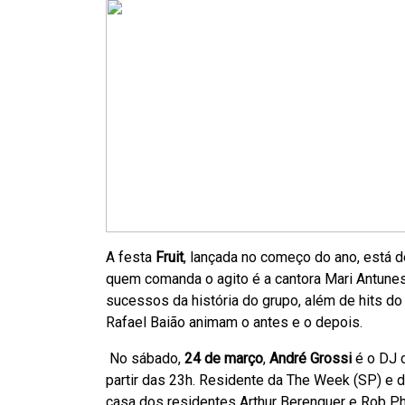
A festa
Fruit
, lançada no começo do ano, está d
quem comanda o agito é a cantora Mari Antune
sucessos da história do grupo, além de hits d
Rafael Baião animam o antes e o depois.
No sábado,
24 de março
,
André Grossi
é o DJ 
partir das 23h. Residente da The Week (SP) e d
casa dos residentes Arthur Berenguer e Rob Phi