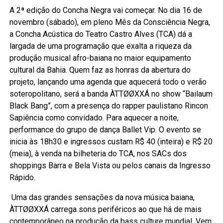
A 2ª edição do Concha Negra vai começar. No dia 16 de
novembro (sábado), em pleno Mês da Consciência Negra,
a Concha Acústica do Teatro Castro Alves (TCA) dá a
largada de uma programação que exalta a riqueza da
produção musical afro-baiana no maior equipamento
cultural da Bahia. Quem faz as honras da abertura do
projeto, lançando uma agenda que aquecerá todo o verão
soteropolitano, será a banda ÀTTØØXXÁ no show “Bailaum
Black Bang”, com a presença do rapper paulistano Rincon
Sapiência como convidado. Para aquecer a noite,
performance do grupo de dança Ballet Vip. O evento se
inicia às 18h30 e ingressos custam R$ 40 (inteira) e R$ 20
(meia), à venda na bilheteria do TCA, nos SACs dos
shoppings Barra e Bela Vista ou pelos canais da Ingresso
Rápido.
Uma das grandes sensações da nova música baiana,
ÀTTØØXXÁ carrega sons periféricos ao que há de mais
contemporâneo na produção da bass culture mundial. Vem