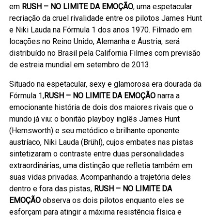
em
RUSH – NO LIMITE DA EMOÇÃO
, uma espetacular
recriação da cruel rivalidade entre os pilotos James Hunt
e Niki Lauda na Fórmula 1 dos anos 1970. Filmado em
locações no Reino Unido, Alemanha e Áustria, será
distribuído no Brasil pela California Filmes com previsão
de estreia mundial em setembro de 2013.
Situado na espetacular, sexy e glamorosa era dourada da
Fórmula 1,
RUSH – NO LIMITE DA EMOÇÃO
narra a
emocionante história de dois dos maiores rivais que o
mundo já viu: o bonitão playboy inglês James Hunt
(Hemsworth) e seu metódico e brilhante oponente
austríaco, Niki Lauda (Brühl), cujos embates nas pistas
sintetizaram o contraste entre duas personalidades
extraordinárias, uma distinção que refletia também em
suas vidas privadas. Acompanhando a trajetória deles
dentro e fora das pistas,
RUSH – NO LIMITE DA
EMOÇÃO
observa os dois pilotos enquanto eles se
esforçam para atingir a máxima resistência física e