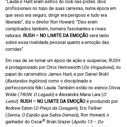
“Lauda e Hunt eram astros do rock nas pistas: dois
profissionais no topo de suas carreiras, numa época em
que sexo era seguro, dirigir era perigoso e tudo era
liberado”, diz o diretor Ron Howard. “Eles eram
complicados também, homens fascinantes e rivais
naturais.
RUSH – NO LIMITE DA EMOÇÃO
será tanto
sobre essa rivalidade pessoal quanto a emoção das
corridas”.
Em vias de se tornar um épico de ação e suspense, RUSH
é protagonizado por Chris Hemsworth (
Os Vingadores
), no
papel do carismático James Hunt, e por Daniel Brühl
(
Bastardos Inglórios
) como o disciplinado e
perfeccionista Niki Lauda. Também estão no elenco Olivia
Wilde (
TRON: O Legado
) e Alexandra Maria Lara (
O
Leitor
).
RUSH – NO LIMITE DA EMOÇÃO
é produzido por
Andrew Eaton (
O Preço da Coragem
), Eric Fellner
(
Senna
,
O Espião que Sabia Demais
), Ron Howard, o
©
ganhador do Oscar
Brian Grazer (
Apollo 13 – Do