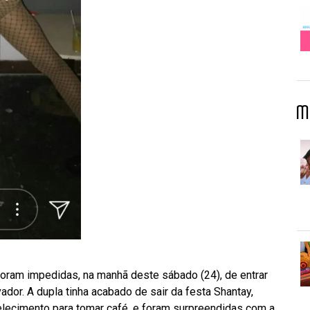
M
oram impedidas, na manhã deste sábado (24), de entrar
ador. A dupla tinha acabado de sair da festa Shantay,
elecimento para tomar café, e foram surpreendidas com a