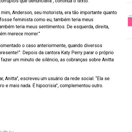
corruptos que denunciava”, continua o texto.
ra mim, Anderson, seu motorista, era tão importante quanto
o fosse feminista como eu, também teria meus
ambém teria meus sentimentos. De esquerda, direita,
guém merece morrer.”
er comentado o caso anteriormente, quando diversos
resente!”. Depois da cantora Katy Perry parar o próprio
e fazer um minuto de silêncio, as cobranças sobre Anitta
r, Anitta”, escreveu um usuário da rede social. “Ela se
iro e mais nada. É hipocrisia”, complementou outro.