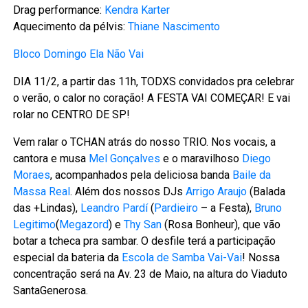
Drag performance:
Kendra Karter
Aquecimento da pélvis:
Thiane Nascimento
Bloco Domingo Ela Não Vai
DIA 11/2, a partir das 11h, TODXS convidados pra celebrar
o verão, o calor no coração! A FESTA VAI COMEÇAR! E vai
rolar no CENTRO DE SP!
Vem ralar o TCHAN atrás do nosso TRIO. Nos vocais, a
cantora e musa
Mel Gonçalves
e o maravilhoso
Diego
Moraes
, acompanhados pela deliciosa banda
Baile da
Massa Real
. Além dos nossos DJs
Arrigo Araujo
(Balada
das +Lindas),
Leandro Pardí
(
Pardieiro
– a Festa),
Bruno
Legitimo
(
Megazord
) e
Thy San
(Rosa Bonheur), que vão
botar a tcheca pra sambar. O desfile terá a participação
especial da bateria da
Escola de Samba Vai-Vai
! Nossa
concentração será na Av. 23 de Maio, na altura do Viaduto
Santa
Generosa.