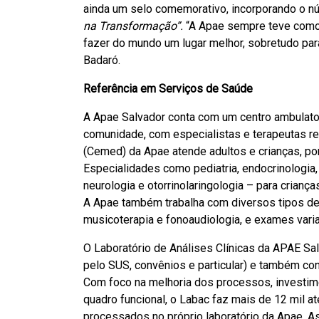
ainda um selo comemorativo, incorporando o nú
na Transformação”.
“A Apae sempre teve como
fazer do mundo um lugar melhor, sobretudo par
Badaró.
Referência em Serviços de Saúde
A Apae Salvador conta com um centro ambulator
comunidade, com especialistas e terapeutas re
(Cemed) da Apae atende adultos e crianças, por
Especialidades como pediatria, endocrinologia,
neurologia e otorrinolaringologia – para crianç
A Apae também trabalha com diversos tipos de t
musicoterapia e fonoaudiologia, e exames vari
O Laboratório de Análises Clínicas da APAE Sa
pelo SUS, convênios e particular) e também con
Com foco na melhoria dos processos, investim
quadro funcional, o Labac faz mais de 12 mil
processados no próprio laboratório da Apae. A