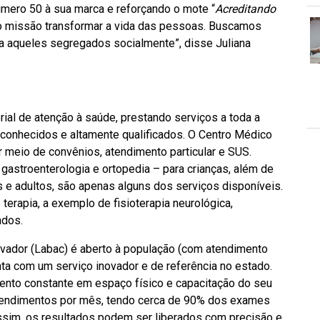
mero 50 à sua marca e reforçando o mote “
Acreditando
 missão transformar a vida das pessoas. Buscamos
a aqueles segregados socialmente”, disse Juliana
ial de atenção à saúde, prestando serviços a toda a
conhecidos e altamente qualificados. O Centro Médico
 meio de convênios, atendimento particular e SUS.
 gastroenterologia e ortopedia – para crianças, além de
as e adultos, são apenas alguns dos serviços disponíveis.
erapia, a exemplo de fisioterapia neurológica,
ados.
lvador (Labac) é aberto à população (com atendimento
ta com um serviço inovador e de referência no estado.
ento constante em espaço físico e capacitação do seu
 atendimentos por mês, tendo cerca de 90% dos exames
ssim, os resultados podem ser liberados com precisão e