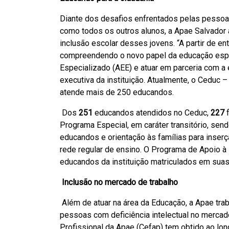
Diante dos desafios enfrentados pelas pessoas
como todos os outros alunos, a Apae Salvador
inclusão escolar desses jovens. “A partir de en
compreendendo o novo papel da educação espe
Especializado (AEE) e atuar em parceria com a
executiva da instituição. Atualmente, o Ceduc 
atende mais de 250 educandos.
Dos
251
educandos atendidos no Ceduc,
227
f
Programa Especial, em caráter transitório, se
educandos e orientação às famílias para inse
rede regular de ensino. O Programa de Apoio à
educandos da instituição matriculados em suas
Inclusão no mercado de trabalho
Além de atuar na área da Educação, a Apae trab
pessoas com deficiência intelectual no merca
Profissional da Apae (Cefap) tem obtido ao lo