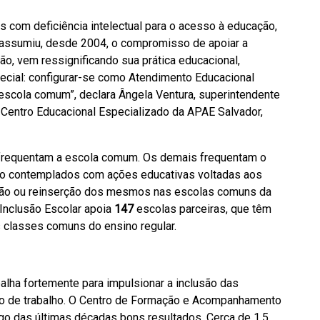
 com deficiência intelectual para o acesso à educação,
 assumiu, desde 2004, o compromisso de apoiar a
tão, vem ressignificando sua prática educacional,
cial: configurar-se como Atendimento Educacional
 escola comum”, declara Ângela Ventura, superintendente
– Centro Educacional Especializado da APAE Salvador,
requentam a escola comum. Os demais frequentam o
ndo contemplados com ações educativas voltadas aos
rção ou reinserção dos mesmos nas escolas comuns da
 Inclusão Escolar apoia
147
escolas parceiras, que têm
 classes comuns do ensino regular.
alha fortemente para impulsionar a inclusão das
do de trabalho. O Centro de Formação e Acompanhamento
ngo das últimas décadas bons resultados. Cerca de 1,5