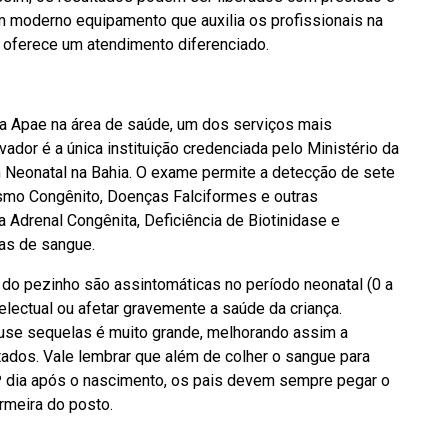
m moderno equipamento que auxilia os profissionais na
bac oferece um atendimento diferenciado.
la Apae na área de saúde, um dos serviços mais
ador é a única instituição credenciada pelo Ministério da
Neonatal na Bahia. O exame permite a detecção de sete
ismo Congênito, Doenças Falciformes e outras
a Adrenal Congênita, Deficiência de Biotinidase e
as de sangue.
 do pezinho são assintomáticas no período neonatal (0 a
telectual ou afetar gravemente a saúde da criança.
ause sequelas é muito grande, melhorando assim a
tados. Vale lembrar que além de colher o sangue para
5º dia após o nascimento, os pais devem sempre pegar o
rmeira do posto.