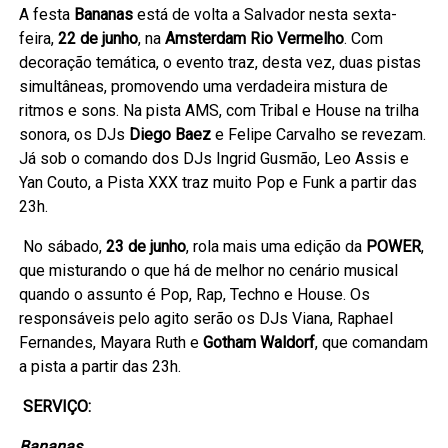
A festa
Bananas
está de volta a Salvador nesta sexta-
feira,
22 de junho
, na
Amsterdam Rio Vermelho
. Com
decoração temática, o evento traz, desta vez, duas pistas
simultâneas, promovendo uma verdadeira mistura de
ritmos e sons. Na pista AMS, com Tribal e House na trilha
sonora, os DJs
Diego Baez
e Felipe Carvalho se revezam.
Já sob o comando dos DJs Ingrid Gusmão, Leo Assis e
Yan Couto, a Pista XXX traz muito Pop e Funk a partir das
23h.
No sábado,
23 de junho
, rola mais uma edição da
POWER
,
que misturando o que há de melhor no cenário musical
quando o assunto é Pop, Rap, Techno e House. Os
responsáveis pelo agito serão os DJs Viana, Raphael
Fernandes, Mayara Ruth e
Gotham Waldorf
, que comandam
a pista a partir das 23h.
SERVIÇO:
Bananas