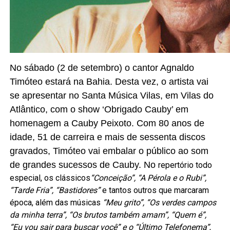
No sábado (2 de setembro) o cantor Agnaldo
Timóteo estará na Bahia. Desta vez, o artista vai
se apresentar no Santa Música Vilas, em Vilas do
Atlântico, com o show ‘Obrigado Cauby’ em
homenagem a Cauby Peixoto. Com 80 anos de
idade, 51 de carreira e mais de sessenta discos
gravados, Timóteo vai embalar o público ao som
de grandes sucessos de Cauby. No
repertório todo
especial, os clássicos
“Conceição”, “A Pérola e o Rubi”,
“Tarde Fria”, “Bastidores”
e tantos outros que marcaram
época, além das músicas
“M
eu grito”, “Os verdes campos
da minha terra”, “Os brutos também amam”, “Quem é”,
“Eu vou sair para buscar você” e o “Último Telefonema”
,