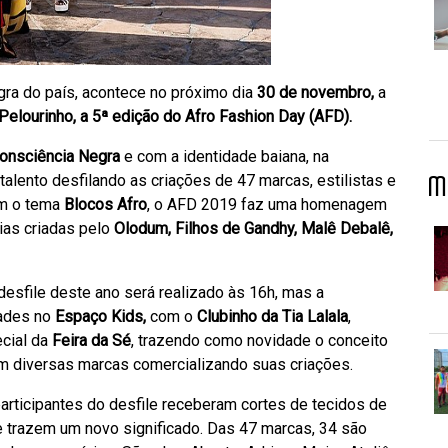
ra do país, acontece no próximo dia
30 de novembro,
a
Pelourinho, a 5ª edição do Afro Fashion Day (AFD).
onsciência Negra
e com a identidade baiana, na
alento desfilando as criações de 47 marcas, estilistas e
M
om o tema
Blocos Afro
, o AFD 2019 faz uma homenagem
ias criadas pelo
Olodum, Filhos de Gandhy, Malê Debalê,
 desfile deste ano será realizado às 16h, mas a
dades no
Espaço Kids,
com o
Clubinho da Tia Lalala
,
cial da
Feira da Sé
, trazendo como novidade o conceito
om diversas marcas comercializando suas criações.
rticipantes do desfile receberam cortes de tecidos de
e trazem um novo significado. Das 47 marcas, 34 são