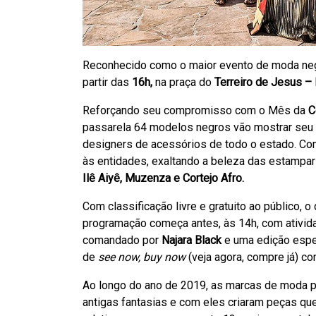
Reconhecido como o maior evento de moda neg
partir das
16h,
na praça do
Terreiro de Jesus – 
Reforçando seu compromisso com o Mês da
C
passarela 64 modelos negros vão mostrar seu t
designers de acessórios de todo o estado. C
às entidades, exaltando a beleza das estampar
Ilê Aiyê, Muzenza e Cortejo Afro.
Com classificação livre e gratuito ao público, o
programação começa antes, às 14h, com ativi
comandado por
Najara Black
e uma edição espe
de
see now, buy now
(veja agora, compre já) c
Ao longo do ano de 2019, as marcas de moda pa
antigas fantasias e com eles criaram peças qu