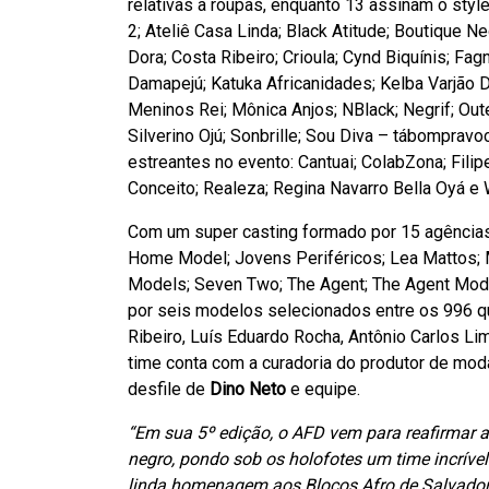
relativas a roupas, enquanto 13 assinam o style
2; Ateliê Casa Linda; Black Atitude; Boutique N
Dora; Costa Ribeiro; Crioula; Cynd Biquínis; Fa
Damapejú; Katuka Africanidades; Kelba Varjão De
Meninos Rei; Mônica Anjos; NBlack; Negrif; Outer
Silverino Ojú; Sonbrille; Sou Diva – tábomprav
estreantes no evento: Cantuai; ColabZona; Fili
Conceito; Realeza; Regina Navarro Bella Oyá e 
Com um super casting formado por 15 agências 
Home Model; Jovens Periféricos; Lea Mattos;
Models; Seven Two; The Agent; The Agent Mod
por seis modelos selecionados entre os 996 qu
Ribeiro, Luís Eduardo Rocha, Antônio Carlos Lim
time conta com a curadoria do produtor de mo
desfile de
Dino Neto
e equipe.
“Em sua 5º edição, o AFD vem para reafirmar a 
negro, pondo sob os holofotes um time incrív
linda homenagem aos Blocos Afro de Salvador! 