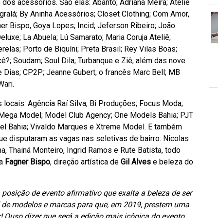
 dos acessórios. São elas: Abanto; Adriana Meira; Ateliê
egralá; By Aninha Acessórios; Closet Clothing; Com Amor,
gner Bispo, Goya Lopes; Incid; Jeferson Ribeiro; João
luxe; La Abuela; Lú Samarato; Maria Coruja Ateliê;
elas; Porto de Biquíni; Preta Brasil; Rey Vilas Boas;
ocê?; Soudam; Soul Dila; Turbanque e Ziê, além das nove
pe Dias; CP2P; Jeanne Gubert; o francês Marc Bell; MB
Wari.
locais: Agência Raí Silva; Bi Produções; Focus Moda;
 Mega Model; Model Club Agency; One Models Bahia; PJT
el Bahia; Vivaldo Marques e Xtreme Model. E também
e disputaram as vagas nas seletivas de bairro: Nicolas
a, Thainá Monteiro, Ingrid Ramos e Rute Batista, todo
da
Fagner Bispo
, direção artística de
Gil Alves
e beleza do
posição de evento afirmativo que exalta a beleza de ser
el de modelos e marcas para que, em 2019, prestem uma
Ouso dizer que será a edição mais icônica do evento,