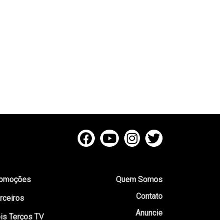
omoções
Quem Somos
Contato
rceiros
Anuncie
is Terços TV