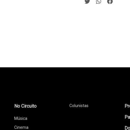
No Circuito
Colunistas
Pr
Pa
Música
Cinema
Do