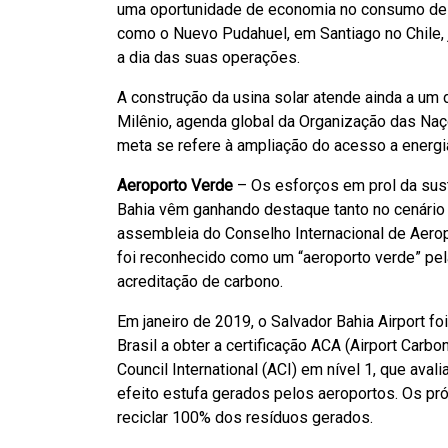
uma oportunidade de economia no consumo de en
como o Nuevo Pudahuel, em Santiago no Chile, j
a dia das suas operações.
A construção da usina solar atende ainda a um
Milênio, agenda global da Organização das Na
meta se refere à ampliação do acesso a energi
Aeroporto Verde
– Os esforços em prol da suste
Bahia vêm ganhando destaque tanto no cenário n
assembleia do Conselho Internacional de Aeropo
foi reconhecido como um “aeroporto verde” pela
acreditação de carbono.
Em janeiro de 2019, o Salvador Bahia Airport f
Brasil a obter a certificação ACA (Airport Carbo
Council International (ACI) em nível 1, que av
efeito estufa gerados pelos aeroportos. Os pró
reciclar 100% dos resíduos gerados.