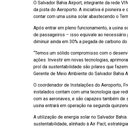
O Salvador Bahia Airport, integrante da rede VI
da pista do Aeroporto. A iniciativa é pioneira e 
contar com uma usina solar abastecendo o Term
Após entrar em pleno funcionamento, a usina so
de passageiros – isso equivale ao necessário 
diminuir ainda em 30% a pegada de carbono do 
“Temos um sólido compromisso com o desenvol
ações. Investir em novas tecnologias, aprimo
prol da sustentabilidade são pilares que faze
Gerente de Meio Ambiente do Salvador Bahia Ai
O coordenador de Instalações do Aeroporto, Fr
instalados contam com uma tecnologia que reduz
com as aeronaves, e são capazes também de sup
usina entrará em operação na segunda quinzena 
A utilização de energia solar no Salvador Bahi
sustentabilidade, alinhado à Air Pact, estratégi