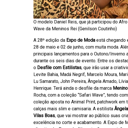
O modelo Daniel Reis, que já participou do Afro
Wave da Meninos Rei (Genilson Coutinho)
A 28º edição da
Expo de Moda
está chegando e
28 de maio e 02 de junho, com muita moda. Al
principais lançamentos para o Outono/Inverno a 
durante os seis dias de evento. Entre os destaq
o
Desfile com Estilistas
, que irão usar a criat
Levite Bahia, Madá Negrif, Marcelo Moura, Mari
Lu Samarato, John Pereira, Ângela Amado, Lívi
Henrique. Terá ainda o desfile da marca
Menino
Rocha, com a coleção “Safari Wave”, tendo com
coleção aposta no Animal Print, patchwork em te
calças mais slim e camisaria. A estilista
Ângel
Vilas Boas
, que vai mostrar ao público suas c
excelência no corte e acabamento. A Expo de M