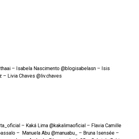
thaai – Isabela Nascimento @blogisabelasn – Isis
 – Livia Chaves @liv.chaves
ta_oficial – Kaká Lima @kakalimaoficial – Flavia Camille
ebassalo – Manuela Abu @manuabu_ – Bruna Isensée –