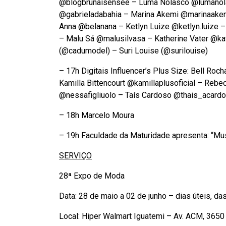
@blogbrunaisensee – Luma Nolasco @lumanola
@gabrieladabahia – Marina Akemi @marinaakemi
Anna @belanana – Ketlyn Luize @ketlyn.luize – 
– Malu Sá @malusilvasa – Katherine Vater @kat
(@cadumodel) – Suri Louise (@surilouise)
– 17h Digitais Influencer’s Plus Size: Bell Ro
Kamilla Bittencourt @kamillaplusoficial – Reb
@nessafigliuolo – Taís Cardoso @thais_acardo
– 18h Marcelo Moura
– 19h Faculdade da Maturidade apresenta: “Mu
SERVIÇO
28ª Expo de Moda
Data: 28 de maio a 02 de junho – dias úteis, d
Local: Hiper Walmart Iguatemi – Av. ACM, 3650