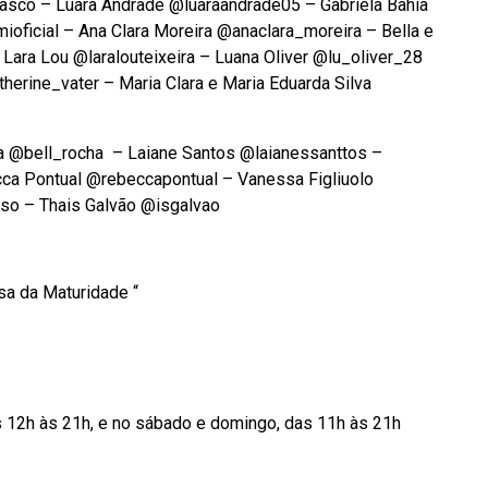
sco – Luara Andrade @luaraandrade05 – Gabriela Bahia
oficial – Ana Clara Moreira @anaclara_moreira – Bella e
Lara Lou @laralouteixeira – Luana Oliver @lu_oliver_28
herine_vater – Maria Clara e Maria Eduarda Silva
cha @bell_rocha – Laiane Santos @laianessanttos –
ecca Pontual @rebeccapontual – Vanessa Figliuolo
so – Thais Galvão @isgalvao
sa da Maturidade “
as 12h às 21h, e no sábado e domingo, das 11h às 21h