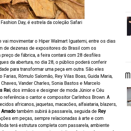
 Fashion Day, é estrela da coleção Safari
 vai movimentar o Hiper Walmart Iguatemi, entre os dias
ém de dezenas de expositores do Brasil com os
preço de fábrica, a feira contará com 28 desfiles
ues da abertura, no dia 28, o público poderá conferir
ividade para transformar uma peça em outra. São eles
M
o Farias, Rômulo Salomão, Rey Vilas Boas, Guida Maria,
a Chaves, Vander Charles, Sonia Bastos e Marcelo
s Rei
, dos irmãos e designer de moda Júnior e Céu
o referência o cantor e compositor Carlinhos Brown. A
cidos africanos, jaquetas, macacões, alfaiataria, blazers,
a Amado
também subirá à passarela, seguida de
Rey
riações em peças, sempre relacionadas à arte e com
oda terá estrutura completa com passarela, ambiente