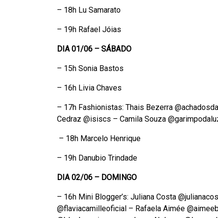
– 18h Lu Samarato
– 19h Rafael Jóias
DIA 01/06 – SÁBADO
– 15h Sonia Bastos
– 16h Livia Chaves
– 17h Fashionistas: Thais Bezerra @achadosda
Cedraz @isiscs – Camila Souza @garimpodaluz
– 18h Marcelo Henrique
– 19h Danubio Trindade
DIA 02/06 – DOMINGO
– 16h Mini Blogger’s: Juliana Costa @julianacos
@flaviacamilleoficial – Rafaela Aimée @aime