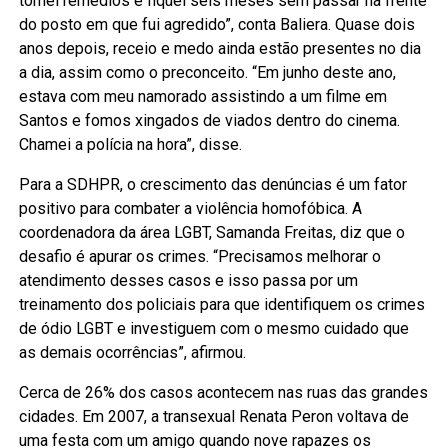
tomei remédios e fiquei seis meses sem passar na frente
do posto em que fui agredido”, conta Baliera. Quase dois
anos depois, receio e medo ainda estão presentes no dia
a dia, assim como o preconceito. “Em junho deste ano,
estava com meu namorado assistindo a um filme em
Santos e fomos xingados de viados dentro do cinema.
Chamei a polícia na hora”, disse.
Para a SDHPR, o crescimento das denúncias é um fator
positivo para combater a violência homofóbica. A
coordenadora da área LGBT, Samanda Freitas, diz que o
desafio é apurar os crimes. “Precisamos melhorar o
atendimento desses casos e isso passa por um
treinamento dos policiais para que identifiquem os crimes
de ódio LGBT e investiguem com o mesmo cuidado que
as demais ocorrências”, afirmou.
Cerca de 26% dos casos acontecem nas ruas das grandes
cidades. Em 2007, a transexual Renata Peron voltava de
uma festa com um amigo quando nove rapazes os