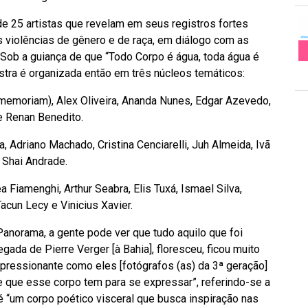
 25 artistas que revelam em seus registros fortes
as violências de gênero e de raça, em diálogo com as
Sob a guiança de que “Todo Corpo é água, toda água é
tra é organizada então em três núcleos temáticos:
 memoriam), Alex Oliveira, Ananda Nunes, Edgar Azevedo,
e Renan Benedito.
, Adriano Machado, Cristina Cenciarelli, Juh Almeida, Ivã
 Shai Andrade.
 Fiamenghi, Arthur Seabra, Elis Tuxá, Ismael Silva,
acun Lecy e Vinicius Xavier.
Panorama, a gente pode ver que tudo aquilo que foi
ada de Pierre Verger [à Bahia], floresceu, ficou muito
 impressionante como eles [fotógrafos (as) da 3ª geração]
 que esse corpo tem para se expressar”, referindo-se a
 é “um corpo poético visceral que busca inspiração nas