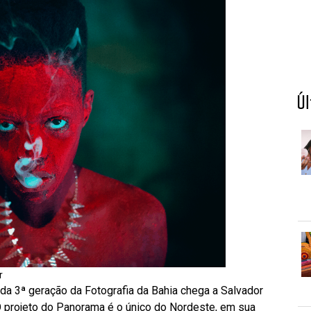
Ú
r
a 3ª geração da Fotografia da Bahia chega a Salvador
. O projeto do Panorama é o único do Nordeste, em sua