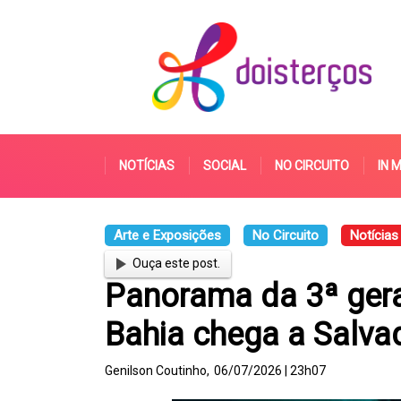
NOTÍCIAS
SOCIAL
NO CIRCUITO
IN 
Arte e Exposições
No Circuito
Notícias
Ouça este post.
Panorama da 3ª gera
Bahia chega a Salva
Genilson Coutinho,
06/07/2026 | 23h07