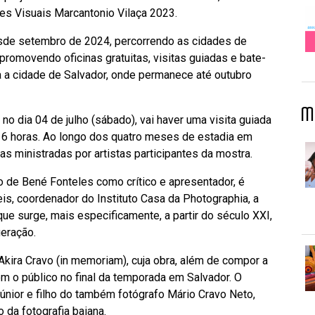
tes Visuais Marcantonio Vilaça 2023.
esde setembro de 2024, percorrendo as cidades de
 promovendo oficinas gratuitas, visitas guiadas e bate-
 a cidade de Salvador, onde permanece até outubro
M
 no dia 04 de julho (sábado), vai haver uma visita guiada
16 horas. Ao longo dos quatro meses de estadia em
tas ministradas por artistas participantes da mostra.
o de Bené Fonteles como crítico e apresentador, é
is, coordenador do Instituto Casa da Photographia, a
que surge, mais especificamente, a partir do século XXI,
geração.
ira Cravo (in memoriam), cuja obra, além de compor a
m o público no final da temporada em Salvador. O
nior e filho do também fotógrafo Mário Cravo Neto,
 da fotografia baiana.