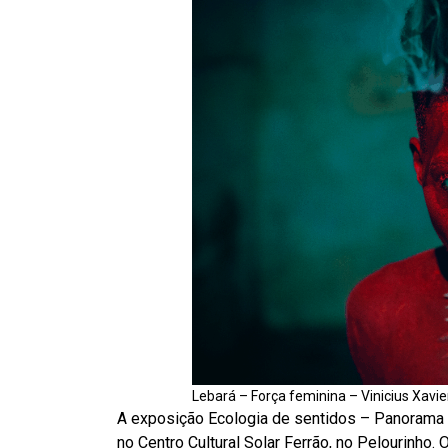
Lebará – Força feminina – Vinicius Xavie
A exposição Ecologia de sentidos – Panorama d
no Centro Cultural Solar Ferrão, no Pelourinho