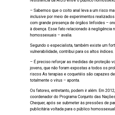
resistência da AIDS entre o público homossexu
– Sabemos que o coito anal leva a um risco mai
inclusive por meio de experimentos realizado
com grande presença de órgãos linfoides – ond
à doença. Esse fato relacionado à negligência
homossexuais – avalia.
Segundo o especialista, também existe um fo
vulnerabilidade, contribui para os altos índices.
– É preciso reforçar as medidas de proteção vo
jovens, que não foram expostas a todos os pr
riscos As terapias e coquetéis são capazes de
totalmente o vírus – aponta.
Os fatores, entretanto, podem ir além. Em 2012,
coordenador do Programa Conjunto das Nações 
Chequer, após se submeter às pressões de par
publicitária voltada para o público homossexual