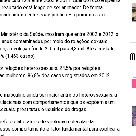
itantes caiu 12% entre 2002 e 2011. Quando foco é apenas
 resultado está longe de ser animador. De forma
undo inteiro entre esse público – o primeiro a ser
 Ministério da Saúde, mostram que entre 2002 e 2012, o
3 anos contaminados por meio de relações sexuais
 a evolução foi de 2,9 mil para 4,3 mil. Até a metade
M
5% (1.463 casos).
r relações heterossexuais, 24,5% por relações
 as mulheres, 86,8% dos casos registrados em 2012
o masculino ainda ser maior entre os heterossexuais, a
opulacionais com comportamentos que os expõem a um
xuais, prostitutas e usuários de drogas.
hefe do laboratório de virologia molecular da
 esse comportamento é fator fundamental para explicar a