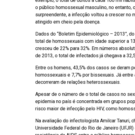
exemplo, o total de óbitos a cada 100 mil hab
o público homossexual masculino, no entanto, o
surpreendente, a infecção voltou a crescer no m
atingido em cheio pela doença.
Dados do “Boletim Epidemiológico – 2013”, do
total de homossexuais com idade superior a 1
cresceu de 22% para 32%. Em números absolutos,
de 2013, o total de infectados já chegava a 32,
Entre os homens, 43,5% dos casos se deram po
homossexuais e 7,7% por bissexuais. Já entre
decorreram de relações heterossexuais.
Apesar de o número de o total de casos no sex
epidemia no país é concentrada em grupos p
risco maior de infecção pelo HIV, como homosse
Na avaliação do infectologista Amilcar Tanuri, c
Universidade Federal do Rio de Janeiro (UFJR)