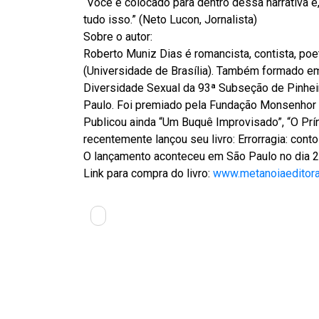
“Você é colocado para dentro dessa narrativa e
tudo isso.” (Neto Lucon, Jornalista)
Sobre o autor:
Roberto Muniz Dias é romancista, contista, poet
(Universidade de Brasília). Também formado em 
Diversidade Sexual da 93ª Subseção de Pinhe
Paulo. Foi premiado pela Fundação Monsenhor 
Publicou ainda “Um Buquê Improvisado”, “O Pr
recentemente lançou seu livro: Errorragia: cont
O lançamento aconteceu em São Paulo no dia 2
Link para compra do livro:
www.metanoiaeditora