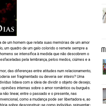
sta de um homem que relata suas memórias de um amor
do, um quadro de um galo colorido o remete sempre a
M
s homens se intensifica à medida que não descobrem o
o esfaceladas pela lembrança, pelos medos, ciúmes e a
amor; das diferenças entre atitudes num relacionamento;
deria ser fragmentado ou deveria ser inteiro? Uma
víduo lidava com a ideia de dividir o objeto de desejo;
opiniões internas sobre o amor romântico ou burguês.
 não linear, entre o passado e o presente, nas
vencional, como a mudança pode ser libertadora e, ao
ria sobre desconstruir-se como indivíduo, reinventar-