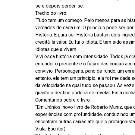
se e depois perder-se.
Trecho do livro:
“Tudo tem um começo. Pelo menos para as hist
verdades de cada um. O princípio pode ser por
História. E para ser História bastam dois ingr
creditá-la valor. Eu fui o idiota. E tem sido as
idiotas que a vivem.
Vivi essa história com intensidade. Todos já e
entender o presente e o futuro das coisas aco
convívio. Personagens, pano de fundo, um enred
entanto, ela tem um princípio; ela foi me dada
da velocidade na qual tudo se passou. Às vezes
quanto o destino poderia se revelar. Eis a min
Comentários sobre o livro:
“Em Urânios, novo livro de Roberto Muniz, que
experiências com profundidade, conduzindo uma
encontram outras caixas até que o protagonis
Viula, Escritor)