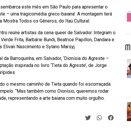
desembarca este mês em São Paulo para apresentar o
este – uma tragicomédia greco-baiana’. A montagem terá
na Mostra Todos os Gêneros, do Itaú Cultural.
ro reúne artistas da cena queer de Salvador. Integram o
Verde Frita, Barbárie Bundi, Beatrice Papillon, Dandara e
M
s Elivan Nascimento e Sylano Marsyj.
l da Barroquinha, em Salvador, ‘Dionísia do Agreste –
tação inspirada no livro ‘Tieta do Agreste’, de Jorge
rípides.
ndo o mesmo caminho de Tieta quando foi escorraçada
l Campelo. “Mas também como Dionísio, queremos rodar
ade, representando a arte baiana com muito orgulho.