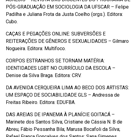
PÓS-GRADUAÇÃO EM SOCIOLOGIA DA UFSCAR – Felipe
Padilha e Juliana Frota da Justa Coelho (orgs.). Editora:
Cubo.
CAÇAS E PEGAÇÕES ONLINE: SUBVERSÕES E
REITERAÇÕES DE GÊNEROS E SEXUALIDADES – Gilmaro
Nogueira. Editora: Multifoco.
CORPOS ESTRANHOS SE TORNAM MATÉRIA:
IDENTIDADES LGBT NO CURRÍCULO DA ESCOLA –
Denise da Silva Braga. Editora: CRV.
DA AVENIDA CERQUEIRA LIMA AO BECO DOS ARTISTAS:
UM ESPAÇO DE SOCIABILIDADE GLS – Andressa de
Freitas Ribeiro. Editora: EDUFBA.
DAS AREIAS DE IPANEMA À PLANÍCIE GOITACÁ –
Marinete dos Santos Silva; Cristiane de Cássia N. B de
Abreu; Fábio Pessanha Bila; Marusa Bocafoli da Silva;
Rafael França Gonçalves dos Santos; Sana Gimenes