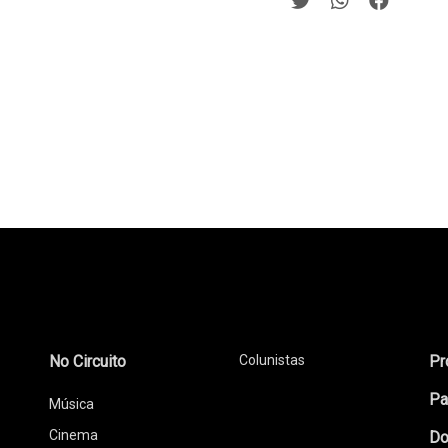
No Circuito
Colunistas
Pr
Pa
Música
Cinema
Do