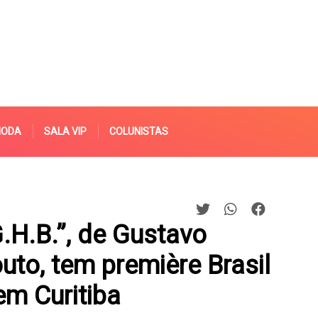
MODA
SALA VIP
COLUNISTAS
.H.B.”, de Gustavo
outo, tem première Brasil
em Curitiba