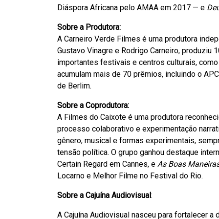
Diáspora Africana pelo AMAA em 2017 — e
Deu
Sobre a Produtora:
A Carneiro Verde Filmes é uma produtora inde
Gustavo Vinagre e Rodrigo Carneiro, produziu
importantes festivais e centros culturais, com
acumulam mais de 70 prêmios, incluindo o APC
de Berlim.
Sobre a Coprodutora:
A Filmes do Caixote é uma produtora reconhecid
processo colaborativo e experimentação narrati
gênero, musical e formas experimentais, sempr
tensão política. O grupo ganhou destaque inte
Certain Regard em Cannes, e
As Boas Maneira
Locarno e Melhor Filme no Festival do Rio.
Sobre a Cajuína Audiovisual
:
A Cajuína Audiovisual nasceu para fortalecer a d