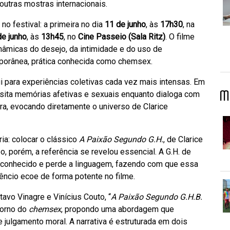
outras mostras internacionais.
o festival: a primeira no dia
11 de junho
, às
17h30
, na
de junho
, às
13h45
, no
Cine Passeio (Sala Ritz)
. O filme
nâmicas do desejo, da intimidade e do uso de
porânea, prática conhecida como chemsex.
i para experiências coletivas cada vez mais intensas. Em
M
visita memórias afetivas e sexuais enquanto dialoga com
leira, evocando diretamente o universo de Clarice
ia: colocar o clássico
A Paixão Segundo G.H.
, de Clarice
, porém, a referência se revelou essencial. A G.H. de
desconhecido e perde a linguagem, fazendo com que essa
êncio ecoe de forma potente no filme.
avo Vinagre e Vinícius Couto, “
A Paixão Segundo G.H.B.
torno do
chemsex
, propondo uma abordagem que
 julgamento moral. A narrativa é estruturada em dois