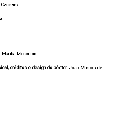
 Carneiro
ra
 e Marília Mencucini
cal, créditos e design do pôster
: João Marcos de