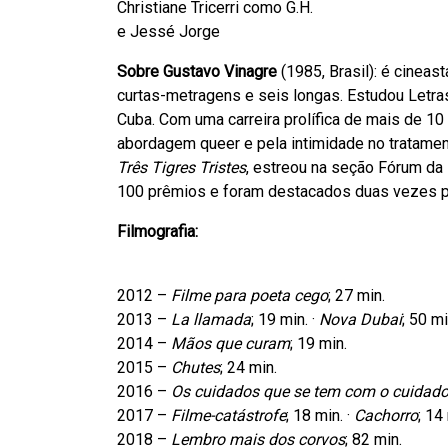
Christiane Tricerri como G.H.
e Jessé Jorge
Sobre Gustavo Vinagre
(1985, Brasil): é cineas
curtas-metragens e seis longas. Estudou Letra
Cuba. Com uma carreira prolífica de mais de 10
abordagem queer e pela intimidade no tratamen
Três Tigres Tristes
, estreou na seção Fórum da
100 prêmios e foram destacados duas vezes p
Filmografia:
2012 –
Filme para poeta cego
; 27 min.
2013 –
La llamada
; 19 min. ·
Nova Dubai
; 50 mi
2014 –
Mãos que curam
; 19 min.
2015 –
Chutes
; 24 min.
2016 –
Os cuidados que se tem com o cuidado
2017 –
Filme-catástrofe
; 18 min. ·
Cachorro
; 14
2018 –
Lembro mais dos corvos
; 82 min.