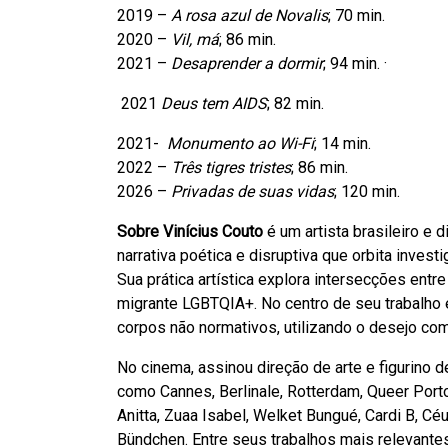
2019 –
A rosa azul de Novalis
; 70 min.
2020 –
Vil, má
; 86 min.
2021 –
Desaprender a dormir
; 94 min. ·
2021
Deus tem AIDS
; 82 min.
2021-
Monumento ao Wi-Fi
; 14 min.
2022 –
Três tigres tristes
; 86 min.
2026 –
Privadas de suas vidas
; 120 min.
Sobre Vinícius Couto
é um artista brasileiro e 
narrativa poética e disruptiva que orbita invest
Sua prática artística explora intersecções entre
migrante LGBTQIA+. No centro de seu trabalho 
corpos não normativos, utilizando o desejo com
No cinema, assinou direção de arte e figurino 
como Cannes, Berlinale, Rotterdam, Queer Porto
Anitta, Zuaa Isabel, Welket Bungué, Cardi B, Céu
Bündchen. Entre seus trabalhos mais relevant